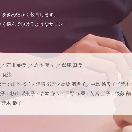
トをきめ細かく教育します。
永く選んで頂けるようなサロン
／ 石川 絵美 ／ 岩本 菜々 ／ 飯塚 真美
有紗⁣
ター：
山下 裕子／浦崎 彩菜／高橋 有希子／中島 絵美子／荒木
 桃子／杉山 瑛莉子／岩本 菜々／日野 綾香／荷宮 朋子／後藤 繭
：
荒木 恭子