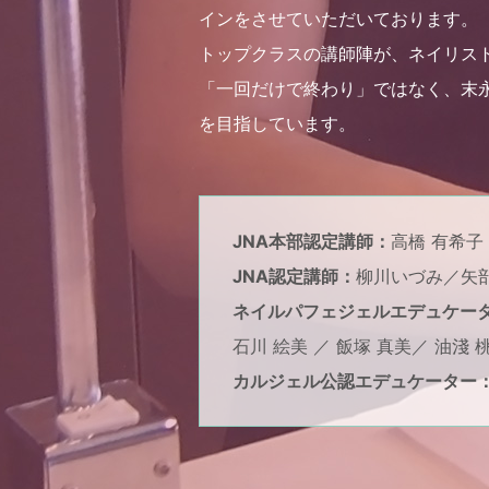
インをさせていただいております。
トップクラスの講師陣が、ネイリス
「一回だけで終わり」ではなく、末
を目指しています。
JNA本部認定講師：
高橋 有希子 
JNA認定講師：
柳川いづみ／矢部
ネイルパフェジェルエデュケー
石川 絵美 ／ 飯塚 真美／ 油淺
カルジェル公認エデュケーター