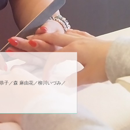
 恭子／森 麻由花／柳川いづみ／