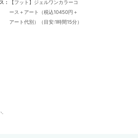
ス：
【フット】ジェルワンカラーコ
ース＋アート（税込10450円＋
アート代別）（目安:1時間15分）
い。