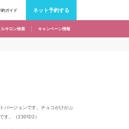
ネット
予約する
予約ガイド
イルサロン
検索
キャンペーン
情報
トバージョンです。チョコがけがぷ
す。（2301D2）