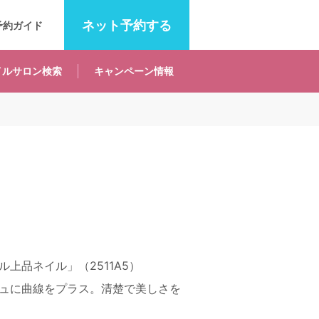
ネット
予約する
予約ガイド
イルサロン
検索
キャンペーン
情報
上品ネイル」（2511A5）
ュに曲線をプラス。清楚で美しさを