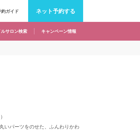
ネット
予約する
予約ガイド
イルサロン
検索
キャンペーン
情報
6）
丸いパーツをのせた、ふんわりかわ