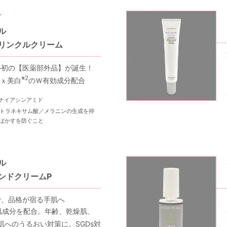
ル
リンクルクリーム
ル初の【医薬部外品】が誕生！
※2
ｘ美白
のＷ有効成分配合
ナイアシンアミド
トラネキサム酸／メラニンの生成を抑
ばかすを防ぐこと
ル
ンドクリームP
で、品格が宿る手肌へ
肌成分を配合。年齢、乾燥肌、
肌へのうるおい対策に。SGDs対