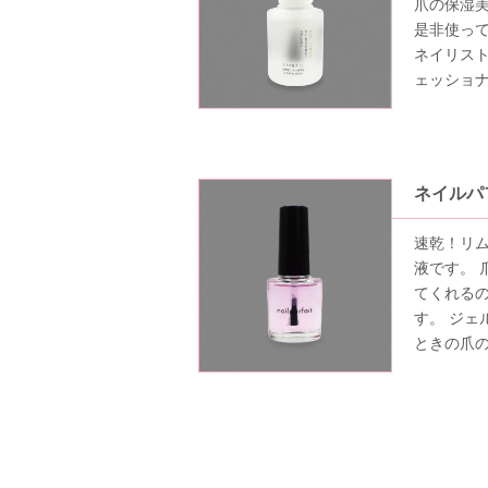
爪の保湿
是非使っ
ネイリス
ェッショ
ネイルパ
速乾！リ
液です。 
てくれる
す。 ジェ
ときの爪