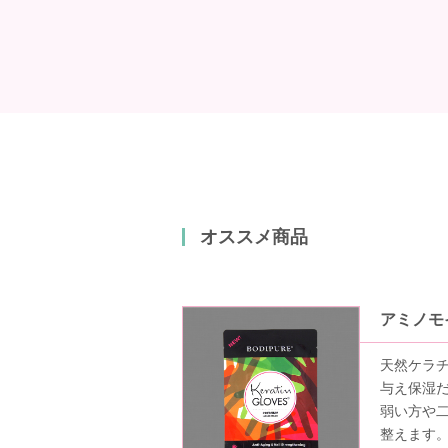
オススメ商品
アミノモ
天然ケラ
与え保湿
弱い方や
整えます