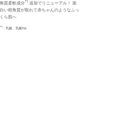
*1
角質柔軟成分
追加でリニューアル！ 面
白い程角質が取れて赤ちゃんのようなふっ
くら肌へ
*1
：乳酸、乳酸Na