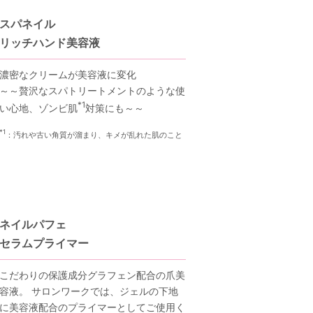
スパネイル
リッチハンド美容液
濃密なクリームが美容液に変化
～～贅沢なスパトリートメントのような使
*1
い心地、ゾンビ肌
対策にも～～
*1
：汚れや古い角質が溜まり、キメが乱れた肌のこと
ネイルパフェ
セラムプライマー
こだわりの保護成分グラフェン配合の爪美
容液。 サロンワークでは、ジェルの下地
に美容液配合のプライマーとしてご使用く