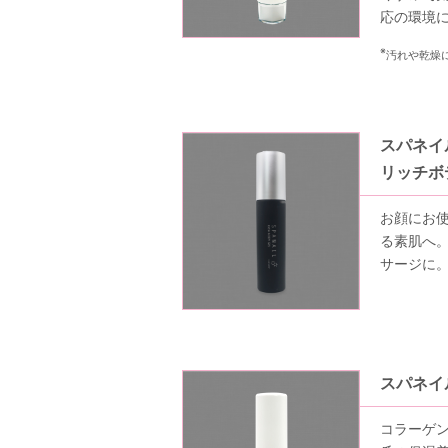
応の環境
※
汚れや乾燥
スパネイ
リッチボ
お顔にお
る素肌へ
サージに
スパネイ
コラーゲ