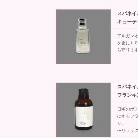
スパネイ
キューテ
アルガン
を更にＵ
ら守りま
スパネイ
フランキ
日頃のボ
にするフ
り。
〜リラッ