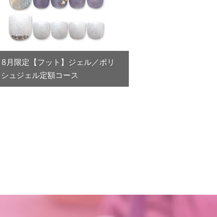
7･8月限定【フット】ジェル／ポリ
ッシュジェル定額コース