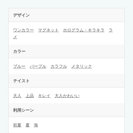
デザイン
ワンカラー
マグネット
ホログラム・キラキラ
ラ
メ
カラー
ブルー
パープル
カラフル
メタリック
テイスト
大人
上品
キレイ
大人かわいい
利用シーン
初夏
夏
海