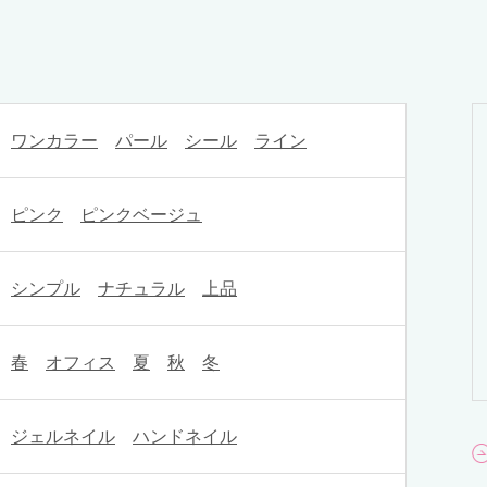
ワンカラー
パール
シール
ライン
ピンク
ピンクベージュ
シンプル
ナチュラル
上品
春
オフィス
夏
秋
冬
ジェルネイル
ハンドネイル