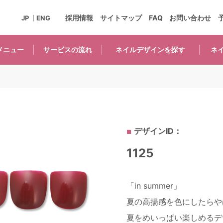
採用情報
サイトマップ
FAQ
お問い合わせ
JP
ENG
メニュー
サービスの
流れ
ネイルデザインを
探す
ネ
デザインID：
1125
「in summer」
夏の高揚感を色にしたらや
夏をめいっぱい楽しめるデ