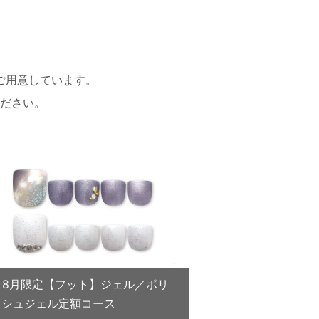
ご用意しています。
ださい。
7･8月限定【フット】ジェル／ポリ
ッシュジェル定額コース