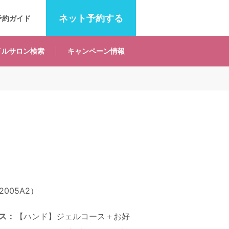
ネット
予約する
予約ガイド
イルサロン
検索
キャンペーン
情報
005A2）
ス：
【ハンド】ジェルコース＋お好