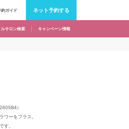
ネット
予約する
予約ガイド
イルサロン
検索
キャンペーン
情報
605B4）
ラワーをプラス。
です。