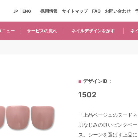
採用情報
サイトマップ
FAQ
お問い合わせ
JP
ENG
メニュー
サービスの
流れ
ネイルデザインを
探す
ネ
デザインID：
1502
「上品ベージュのヌードネイ
肌なじみの良いピンクベー
ス。シーンを選ばず上品に