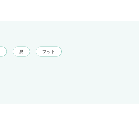
夏
夏
フット