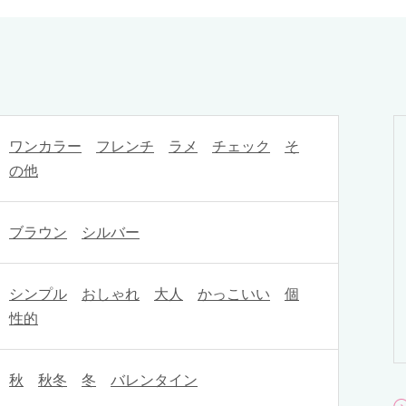
ワンカラー
フレンチ
ラメ
チェック
そ
の他
ブラウン
シルバー
シンプル
おしゃれ
大人
かっこいい
個
性的
秋
秋冬
冬
バレンタイン