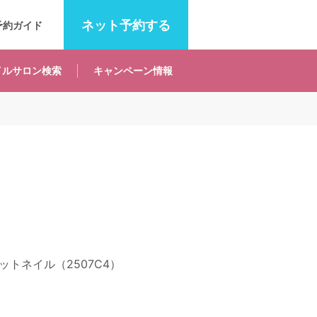
ネット
予約する
予約ガイド
イルサロン
検索
キャンペーン
情報
トネイル（2507C4）