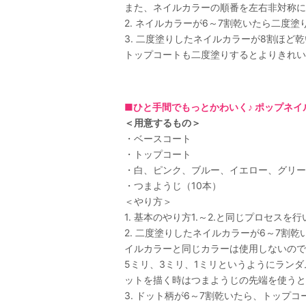
また、ネイルカラーの順番を左右非対称に
2. ネイルカラーが6～7割乾いたら二度塗
3. 二度塗りしたネイルカラーが8割ほど
トップコートも二度塗りするとよりきれい
■ひと手間でもっとかわいく♪ ポップネ
＜用意するもの＞
・ベースコート
・トップコート
・白、ピンク、ブルー、イエロー、グリー
・つまようじ（10本）
＜やり方＞
1. 基本のやり方1.～2.と同じプロセスを
2. 二度塗りしたネイルカラーが6～7
イルカラーと同じカラーは使用しないので
5ミリ、3ミリ、1ミリというようにラン
ットを描く時はつまようじの先端を使うと
3. ドット柄が6～7割乾いたら、トッ