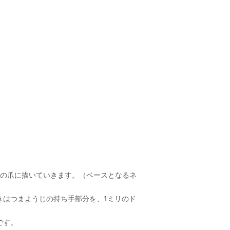
ての爪に描いていきます。（ベースとなるネ
きはつまようじの持ち手部分を、1ミリのド
です。