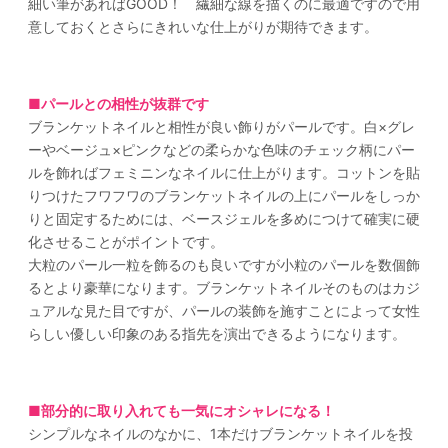
細い筆があればGOOD！ 繊細な線を描くのに最適ですので用
意しておくとさらにきれいな仕上がりが期待できます。
■パールとの相性が抜群です
ブランケットネイルと相性が良い飾りがパールです。白×グレ
ーやベージュ×ピンクなどの柔らかな色味のチェック柄にパー
ルを飾ればフェミニンなネイルに仕上がります。コットンを貼
りつけたフワフワのブランケットネイルの上にパールをしっか
りと固定するためには、ベースジェルを多めにつけて確実に硬
化させることがポイントです。
大粒のパール一粒を飾るのも良いですが小粒のパールを数個飾
るとより豪華になります。ブランケットネイルそのものはカジ
ュアルな見た目ですが、パールの装飾を施すことによって女性
らしい優しい印象のある指先を演出できるようになります。
■部分的に取り入れても一気にオシャレになる！
シンプルなネイルのなかに、1本だけブランケットネイルを投