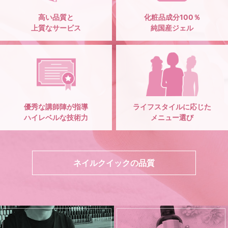
高い品質と
化粧品成分100％
上質なサービス
純国産ジェル
優秀な講師陣が指導
ライフスタイルに応じた
ハイレベルな技術力
メニュー選び
ネイルクイックの品質