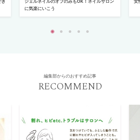
でき
ジェルネイルのオフのみもOK！ネイルサロン
女
に気楽にいこう
編集部からのおすすめ記事
RECOMMEND