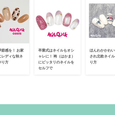
季節感を！ お家
卒業式はネイルもオシ
ほんわかかわい
にレディな秋ネ
ャレに！ 袴（はかま）
され北欧ネイル
作り方
にピッタリのネイルを
り方
セルフで