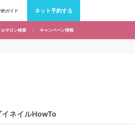
ネット
予約する
予約ガイド
イルサロン
検索
キャンペーン
情報
イネイルHowTo