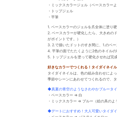
・ミックスカラージェル（ベースカラーよ
・トップジェル
・平筆
1. ベースカラーのジェルを爪全体に塗り
2. ベースカラーが硬化したら、大きめ
がポイントです。）
3. 2.で描いたドットのすき間に、1.の
4. 平筆の面でたたくように2色のネイル
5. トップジェルを塗って硬化させれば完
好きなカラーでつくれる！タイダイネイル
タイダイネイルは、色の組み合わせによっ
季節やシーンにあわせてつくれるので、タ
◆真夏の青空のようなさわやかブルータ
・ベースカラー ⇒ 白
・ミックスカラー ⇒ ブルー（絵の具の
◆デートにおすすめ！大人可愛いタイダ
・ベースカラー ⇒ パステルイエロー