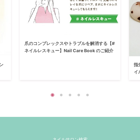
爪のコンプレックスやトラブルを解消する【#
ネイルレスキュー】Nail Care Book のご紹介
ン
指
イ
ネイルサロン検索