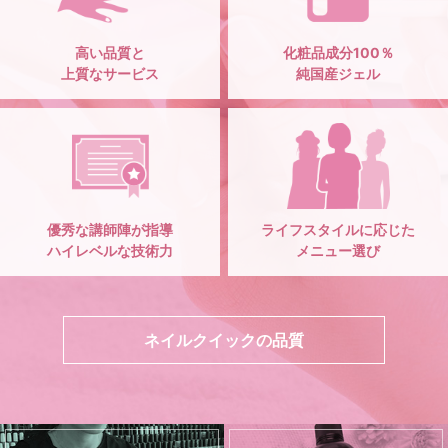
高い品質と
化粧品成分100％
上質なサービス
純国産ジェル
優秀な講師陣が指導
ライフスタイルに応じた
ハイレベルな技術力
メニュー選び
ネイルクイックの品質