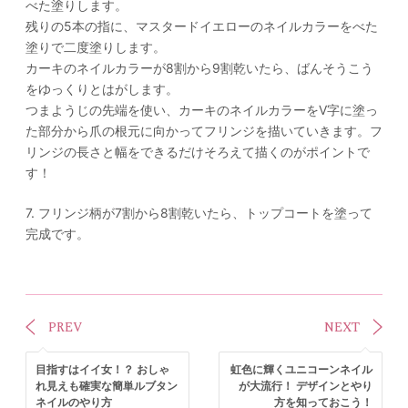
べた塗りします。
残りの5本の指に、マスタードイエローのネイルカラーをべた
塗りで二度塗りします。
カーキのネイルカラーが8割から9割乾いたら、ばんそうこう
をゆっくりとはがします。
つまようじの先端を使い、カーキのネイルカラーをV字に塗っ
た部分から爪の根元に向かってフリンジを描いていきます。フ
リンジの長さと幅をできるだけそろえて描くのがポイントで
す！
7. フリンジ柄が7割から8割乾いたら、トップコートを塗って
完成です。
PREV
NEXT
目指すはイイ女！？ おしゃ
虹色に輝くユニコーンネイル
れ見えも確実な簡単ルブタン
が大流行！ デザインとやり
ネイルのやり方
方を知っておこう！