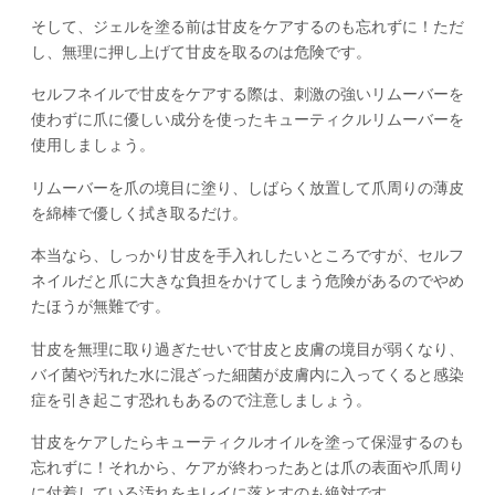
そして、ジェルを塗る前は甘皮をケアするのも忘れずに！ただ
し、無理に押し上げて甘皮を取るのは危険です。
セルフネイルで甘皮をケアする際は、刺激の強いリムーバーを
使わずに爪に優しい成分を使ったキューティクルリムーバーを
使用しましょう。
リムーバーを爪の境目に塗り、しばらく放置して爪周りの薄皮
を綿棒で優しく拭き取るだけ。
本当なら、しっかり甘皮を手入れしたいところですが、セルフ
ネイルだと爪に大きな負担をかけてしまう危険があるのでやめ
たほうが無難です。
甘皮を無理に取り過ぎたせいで甘皮と皮膚の境目が弱くなり、
バイ菌や汚れた水に混ざった細菌が皮膚内に入ってくると感染
症を引き起こす恐れもあるので注意しましょう。
甘皮をケアしたらキューティクルオイルを塗って保湿するのも
忘れずに！それから、ケアが終わったあとは爪の表面や爪周り
に付着している汚れをキレイに落とすのも絶対です。