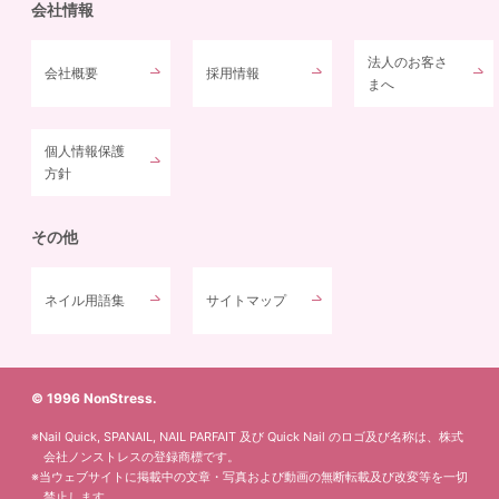
会社情報
法人のお客さ
会社概要
採用情報
まへ
個人情報保護
方針
その他
ネイル用語集
サイトマップ
© 1996 NonStress.
※Nail Quick, SPANAIL, NAIL PARFAIT 及び Quick Nail のロゴ及び名称は、株式
会社ノンストレスの登録商標です。
※当ウェブサイトに掲載中の文章・写真および動画の無断転載及び改変等を一切
禁止します。