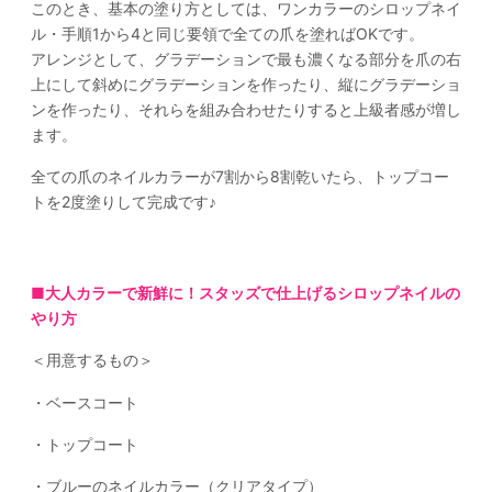
このとき、基本の塗り方としては、ワンカラーのシロップネイ
ル・手順1から4と同じ要領で全ての爪を塗ればOKです。
アレンジとして、グラデーションで最も濃くなる部分を爪の右
上にして斜めにグラデーションを作ったり、縦にグラデーショ
ンを作ったり、それらを組み合わせたりすると上級者感が増し
ます。
全ての爪のネイルカラーが7割から8割乾いたら、トップコー
トを2度塗りして完成です♪
■大人カラーで新鮮に！スタッズで仕上げるシロップネイルの
やり方
＜用意するもの＞
・ベースコート
・トップコート
・ブルーのネイルカラー（クリアタイプ）