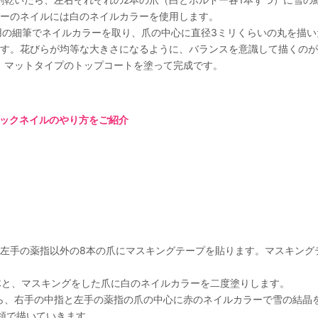
ーのネイルには白のネイルカラーを使用します。
ト用の細筆でネイルカラーを取り、爪の中心に直径3ミリくらいの丸を描
す。花びらが均等な大きさになるように、バランスを意識して描くのが
ら、マットタイプのトップコートを塗って完成です。
ックネイルのやり方をご紹介
指と左手の薬指以外の8本の爪にマスキングテープを貼ります。マスキング
全体と、マスキングをした爪に白のネイルカラーを二度塗りします。
いたら、右手の中指と左手の薬指の爪の中心に赤のネイルカラーで雪の結
領で描いていきます。