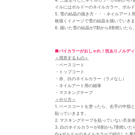
イルにはボルドーのネイルカラー、ボルド
5. 雪の結晶の描き方・・・ネイルアー
枚描くイメージで雪の結晶を描いていきま
6. 描いた雪の結晶が7割から8割乾いた
■バイカラーがおしゃれ！技ありノルディ
＜用意するもの＞
・ベースコート
・トップコート
・赤、白のネイルカラー（ラメなし）
・ネイルアート用の細筆
・マスキングテープ
＜やり方＞
1. ベースコートを塗ったら、右手の中
貼っていきます。
2. マスキングテープを貼っていない爪
3. 白のネイルカラーが6割から7割乾
白×ボルドーのネイルカラーで紹介した要