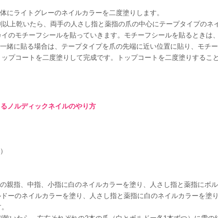
爪全体にライトグレーのネイルカラーを二度塗りします。
ら8割以上乾いたら、両手の人さし指と薬指の爪の中心にテープタイプの
ナカイのモチーフシールを貼っていきます。モチーフシールを貼るときは
一緒に貼る場合は、テープタイプを爪の先端に近い位置に貼り、モチー
らトップコートを二度塗りして完成です。トップコートを二度塗りするこ
きるノルディックネイルのやり方
）
の手の親指、中指、小指に白のネイルカラーを塗り、人さし指と薬指にボ
ボルドーのネイルカラーを塗り、人さし指と薬指に白のネイルカラーを塗
す。
ら7割乾いたら、左右それぞれの2本の爪（白とボルドー各1本ずつ）に雪