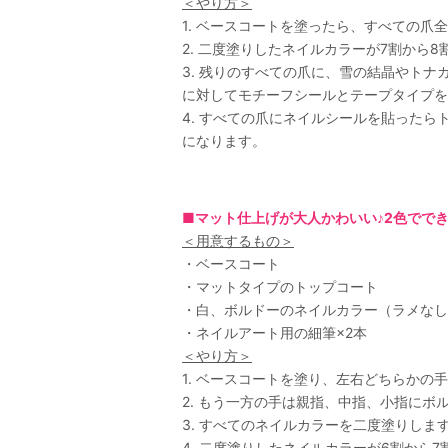
＜やり方＞
1. ベースコートを塗ったら、すべての
2. 二度塗りしたネイルカラーが7割か
3. 残りのすべての爪に、雪の結晶やト
に対してモチーフシールとテープタイプを
4. すべての爪にネイルシールを貼った
になります。
■マット仕上げが大人かわいい♪2色でで
＜用意するもの＞
・ベースコート
・マットタイプのトップコート
・白、ボルドーのネイルカラー（ラメなし
・ネイルアート用の細筆×2本
＜やり方＞
1. ベースコートを塗り、左右どちらか
2. もう一方の手は親指、中指、小指に
3. すべてのネイルカラーを二度塗りしま
4. 二度塗りしたネイルカラーが6割か