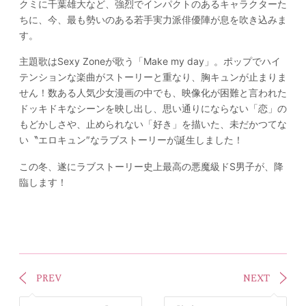
クミに千葉雄大など、強烈でインパクトのあるキャラクターた
ちに、今、最も勢いのある若手実力派俳優陣が息を吹き込みま
す。
主題歌はSexy Zoneが歌う「Make my day」。ポップでハイ
テンションな楽曲がストーリーと重なり、胸キュンが止まりま
せん！数ある人気少女漫画の中でも、映像化が困難と言われた
ドッキドキなシーンを映し出し、思い通りにならない「恋」の
もどかしさや、止められない「好き」を描いた、未だかつてな
い〝エロキュン″なラブストーリーが誕生しました！
この冬、遂にラブストーリー史上最高の悪魔級ドS男子が、降
臨します！
PREV
NEXT