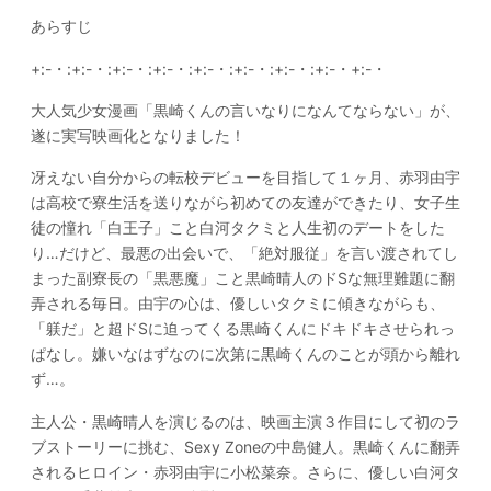
あらすじ
+:-・:+:-・:+:-・:+:-・:+:-・:+:-・:+:-・:+:-・+:-・
大人気少女漫画「黒崎くんの言いなりになんてならない」が、
遂に実写映画化となりました！
冴えない自分からの転校デビューを目指して１ヶ月、赤羽由宇
は高校で寮生活を送りながら初めての友達ができたり、女子生
徒の憧れ「白王子」こと白河タクミと人生初のデートをした
り…だけど、最悪の出会いで、「絶対服従」を言い渡されてし
まった副寮長の「黒悪魔」こと黒崎晴人のドSな無理難題に翻
弄される毎日。由宇の心は、優しいタクミに傾きながらも、
「躾だ」と超ドSに迫ってくる黒崎くんにドキドキさせられっ
ぱなし。嫌いなはずなのに次第に黒崎くんのことが頭から離れ
ず…。
主人公・黒崎晴人を演じるのは、映画主演３作目にして初のラ
ブストーリーに挑む、Sexy Zoneの中島健人。黒崎くんに翻弄
されるヒロイン・赤羽由宇に小松菜奈。さらに、優しい白河タ