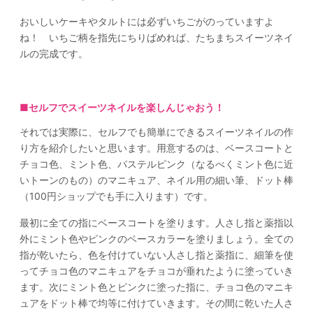
おいしいケーキやタルトには必ずいちごがのっていますよ
ね！ いちご柄を指先にちりばめれば、たちまちスイーツネイ
ルの完成です。
■
セルフでスイーツネイルを楽しんじゃおう！
それでは実際に、セルフでも簡単にできるスイーツネイルの作
り方を紹介したいと思います。用意するのは、ベースコートと
チョコ色、ミント色、パステルピンク（なるべくミント色に近
いトーンのもの）のマニキュア、ネイル用の細い筆、ドット棒
（100円ショップでも手に入ります）です。
最初に全ての指にベースコートを塗ります。人さし指と薬指以
外にミント色やピンクのベースカラーを塗りましょう。全ての
指が乾いたら、色を付けていない人さし指と薬指に、細筆を使
ってチョコ色のマニキュアをチョコが垂れたように塗っていき
ます。次にミント色とピンクに塗った指に、チョコ色のマニキ
ュアをドット棒で均等に付けていきます。その間に乾いた人さ