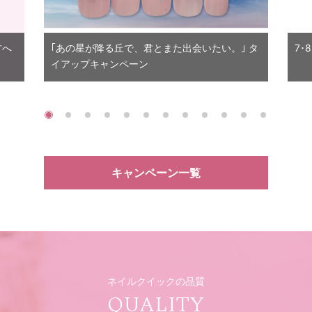
方へ
｢あの星が降る丘で、君とまた出会いたい。｣ タ
7･
イアップキャンペーン
キャンペーン一覧
ネイルクイックの品質
QUALITY