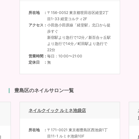
所在地
〒156-0052 東京都世田谷区経堂2丁
目1-33 経堂コルティ2F
アクセス
小田急小田原線「経堂駅」北口から徒
歩すぐ
新宿駅より急行で12分／新百合ヶ丘駅
より急行で14分／町田駅より急行で
22分
営業時間
毎日：10:00〜21:00
定休日
無
豊島区のネイルサロン一覧
ネイルクイック ルミネ池袋店
所在地
〒171-0021 東京都豊島区西池袋1丁
目11-1 ルミネ池袋10F
目