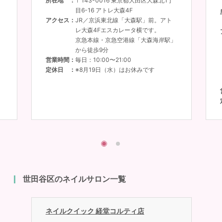
所在地
〒143-0016 東京都大田区大森北1丁
目6-16 アトレ大森4F
アクセス
JR／京浜東北線「大森駅」前。アト
レ大森4Fエスカレータ横です。
京急本線・京急空港線「大森海岸駅」
から徒歩9分
営業時間
毎日：10:00〜21:00
定休日
※8月19日（水）はお休みです
」
世田谷区のネイルサロン一覧
ネイルクイック 経堂コルティ店