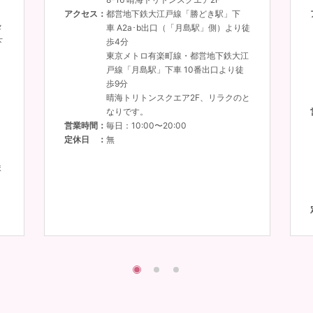
アクセス
都営地下鉄大江戸線「勝どき駅」下
メ
車 A2a･b出口（「月島駅」側）より徒
下
歩4分
東京メトロ有楽町線・都営地下鉄大江
戸線「月島駅」下車 10番出口より徒
歩9分
晴海トリトンスクエア2F、リラクのと
なりです。
営業時間
毎日：10:00〜20:00
定休日
無
ま