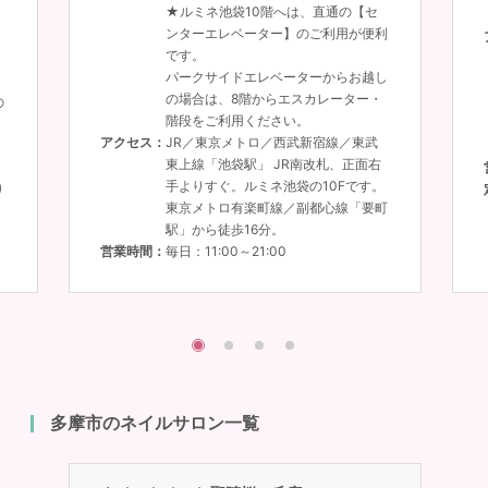
★ルミネ池袋10階へは、直通の【セ
ンターエレベーター】のご利用が便利
です。
パークサイドエレベーターからお越し
の場合は、8階からエスカレーター・
の
階段をご利用ください。
アクセス
JR／東京メトロ／西武新宿線／東武
東上線「池袋駅」 JR南改札、正面右
手よりすぐ。ルミネ池袋の10Fです。
り
東京メトロ有楽町線／副都心線「要町
駅」から徒歩16分。
。
営業時間
毎日：11:00～21:00
多摩市のネイルサロン一覧