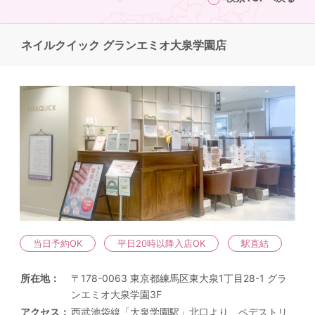
ネイルクイック グランエミオ大泉学園店
当日予約OK
平日20時以降入店OK
駅直結
所在地
〒178-0063 東京都練馬区東大泉1丁目28-1 グラ
ンエミオ大泉学園3F
アクセス
西武池袋線「大泉学園駅」北口より、ペデストリ