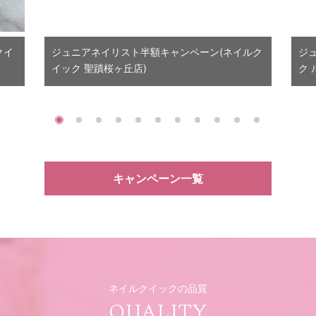
クイ
ジュニアネイリスト半額キャンペーン
(ネイルク
ジ
イック 聖蹟桜ヶ丘店)
ク 
キャンペーン一覧
ネイルクイックの品質
QUALITY