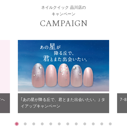
ネイルクイック 品川店の
キャンペーン
CAMPAIGN
方へ
｢あの星が降る丘で、君とまた出会いたい。｣ タ
7･
イアップキャンペーン