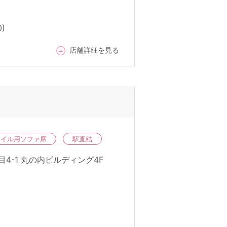
)
店舗詳細を見る
ネイル用ソファ席
駅直結
目4-1 丸の内ビルディング4F
。