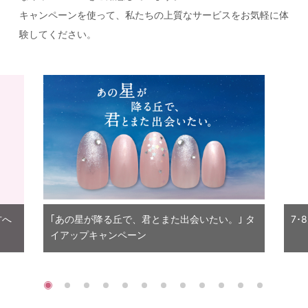
キャンペーンを使って、私たちの上質なサービスをお気軽に体
験してください。
方へ
｢あの星が降る丘で、君とまた出会いたい。｣ タ
7･
イアップキャンペーン