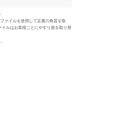
ト
トファイルを使用して足裏の角質を取
ァイルはお客様ごとにやすり面を取り替
ん。