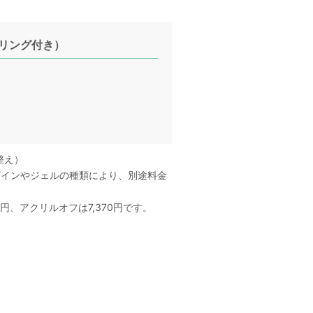
リング付き）
整え）
ザインやジェルの種類により、別途料金
0円、アクリルオフは7,370円です。