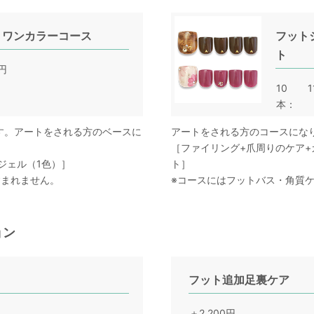
 ワンカラーコース
フット
ト
0円
10
1
本
す。アートをされる方のベースに
アートをされる方のコースにな
［ファイリング+爪周りのケア+
ジェル（1色）］
ト］
含まれません。
※コースにはフットバス・角質
ョン
フット追加足裏ケア
＋2,200円