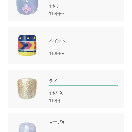
1本
110円〜
ペイント
110円〜
ラメ
1本/1色
110円
マーブル