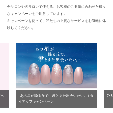
全サロンや各サロンで使える、お客様のご要望に合わせた様々
なキャンペーンをご用意しています。
キャンペーンを使って、私たちの上質なサービスをお気軽に体
験してください。
方へ
｢あの星が降る丘で、君とまた出会いたい。｣ タ
7･
イアップキャンペーン