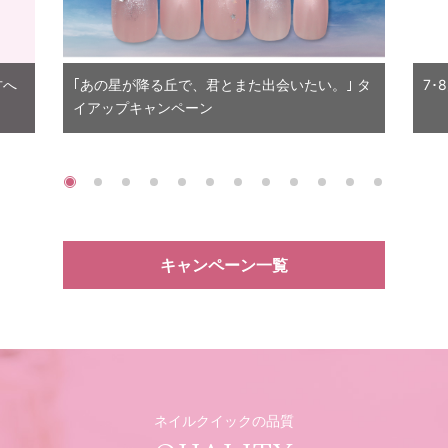
方へ
｢あの星が降る丘で、君とまた出会いたい。｣ タ
7･
イアップキャンペーン
キャンペーン一覧
ネイルクイックの品質