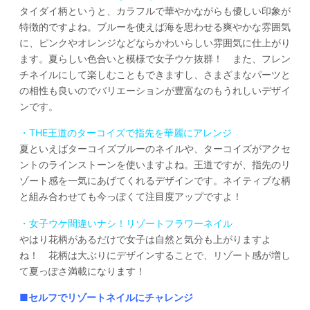
タイダイ柄というと、カラフルで華やかながらも優しい印象が
特徴的ですよね。ブルーを使えば海を思わせる爽やかな雰囲気
に、ピンクやオレンジなどならかわいらしい雰囲気に仕上がり
ます。夏らしい色合いと模様で女子ウケ抜群！ また、フレン
チネイルにして楽しむこともできますし、さまざまなパーツと
の相性も良いのでバリエーションが豊富なのもうれしいデザイ
ンです。
・THE王道のターコイズで指先を華麗にアレンジ
夏といえばターコイズブルーのネイルや、ターコイズがアクセ
ントのラインストーンを使いますよね。王道ですが、指先のリ
ゾート感を一気にあげてくれるデザインです。ネイティブな柄
と組み合わせても今っぽくて注目度アップですよ！
・女子ウケ間違いナシ！リゾートフラワーネイル
やはり花柄があるだけで女子は自然と気分も上がりますよ
ね！ 花柄は大ぶりにデザインすることで、リゾート感が増し
て夏っぽさ満載になります！
■セルフでリゾートネイルにチャレンジ