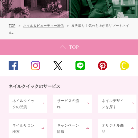
TOP
ネイル＆ビューティー通信
夏先取り！気分も上がるリゾートネイ
ル♪
ネイルクイックのサービス
ネイルクイッ
サービスの流
ネイルデザイ
クの品質
れ
ンを探す
ネイルサロン
キャンペーン
オリジナル商
検索
情報
品