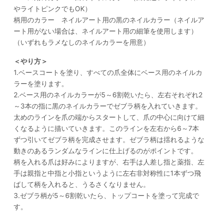
やライトピンクでもOK）
柄用のカラー ネイルアート用の黒のネイルカラー（ネイルア
ート用がない場合は、ネイルアート用の細筆を使用します）
（いずれもラメなしのネイルカラーを用意）
＜やり方＞
1.ベースコートを塗り、すべての爪全体にベース用のネイルカ
ラーを塗ります。
2.ベース用のネイルカラーが5～6割乾いたら、左右それぞれ2
～3本の指に黒のネイルカラーでゼブラ柄を入れていきます。
太めのラインを爪の端からスタートして、爪の中心に向けて細
くなるように描いていきます。このラインを左右から6～7本
ずつ引いてゼブラ柄を完成させます。ゼブラ柄は揺れるような
動きのあるランダムなラインに仕上げるのがポイントです。
柄を入れる爪は好みによりますが、右手は人差し指と薬指、左
手は親指と中指と小指というように左右非対称性に1本ずつ飛
ばして柄を入れると、うるさくなりません。
3.ゼブラ柄が5～6割乾いたら、トップコートを塗って完成で
す。