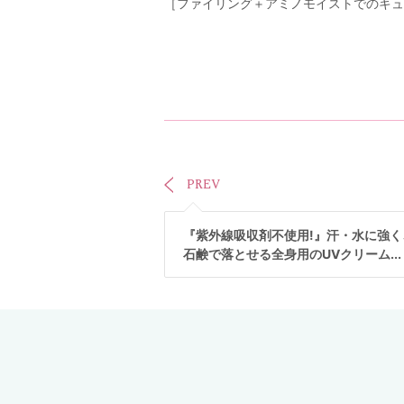
［ファイリング＋アミノモイストでのキュ
PREV
『紫外線吸収剤不使用!』汗・水に強く
石鹸で落とせる全身用のUVクリーム...