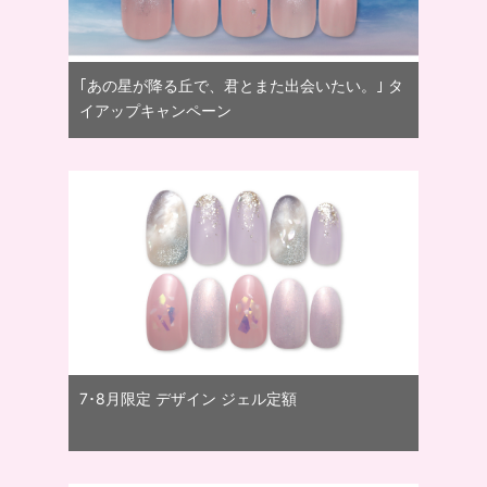
｢あの星が降る丘で、君とまた出会いたい。｣ タ
イアップキャンペーン
7･8月限定 デザイン ジェル定額