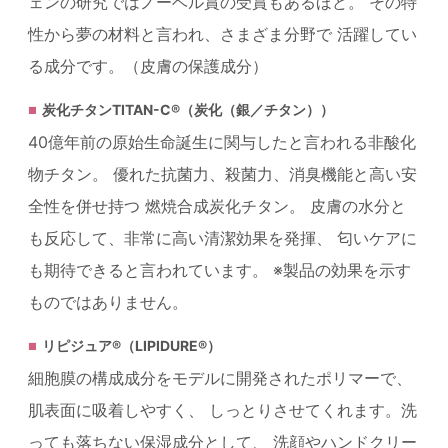
ェンの研究ではノーベル賞の受賞もあるほど。 その特
性から夢の材料と言われ、さまざま分野で 活躍してい
る成分です。（皮膚の保護成分）
炭化チタンTITAN-C®（炭化（銀／チタン））
40億年前の原始生命誕生に関与したと言われる非酸化
物チタン。 優れた抗菌力、殺菌力、消臭機能と高い安
全性を併せ持つ 燃焼合成炭化チタン。 皮膚の水分と
も反応して、非常に高い清潔効果を発揮、 匂いケアに
も期待できると言われています。 ※製品の効果を示す
ものではありません。
リピジュア®（LIPIDURE®）
細胞膜の構成成分をモデルに開発されたポリマーで、
肌表面に吸着しやすく、 しっとりさせてくれます。洗
っても落ちない保湿成分として、 洗顔やハンドクリー