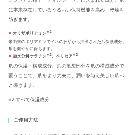
ノンド）の種子「ディルシード」に含まれる成分。爪
に本来存在しているうるおい保持機能を高め、乾燥を
防ぎます。
※2
オリザポリアミン
米由来のポリアミンでイネの胚芽から抽出された爪保護成分。
爪を健やかに保ちます。
※2
※2
加水分解ケラチン
、ペリセア
爪の保湿・構成成分。爪の亀裂部分を爪の構成成分で
覆うことで、爪をより丈夫に、潤いを与え美しい爪へ
と導きます。
※2:すべて保湿成分
ご使用方法