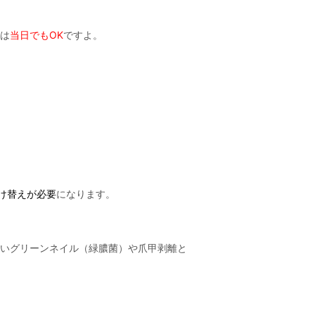
は
当日でもOK
ですよ。
け替えが必要
になります。
いグリーンネイル（緑膿菌）や爪甲剥離と