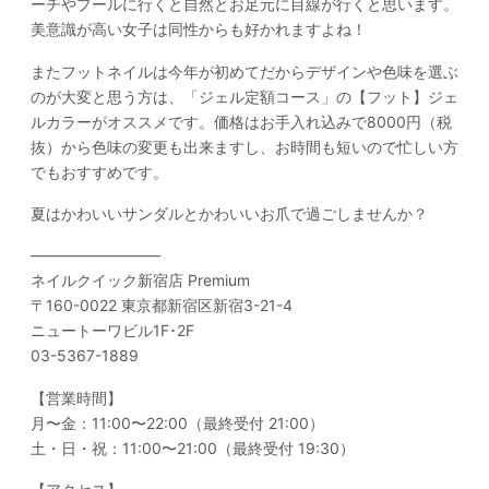
ーチやプールに行くと自然とお足元に目線が行くと思います。
美意識が高い女子は同性からも好かれますよね！
またフットネイルは今年が初めてだからデザインや色味を選ぶ
のが大変と思う方は、「
ジェル定額コース
」の
【フット】ジェ
ルカラー
がオススメです。価格はお手入れ込みで8000円（税
抜）から色味の変更も出来ますし、お時間も短いので忙しい方
でもおすすめです。
夏はかわいいサンダルとかわいいお爪で過ごしませんか？
————————–
ネイルクイック新宿店 Premium
〒160-0022 東京都新宿区新宿3-21-4
ニュートーワビル1F･2F
03-5367-1889
【営業時間】
月〜金：11:00〜22:00（最終受付 21:00）
土・日・祝：11:00〜21:00（最終受付 19:30）