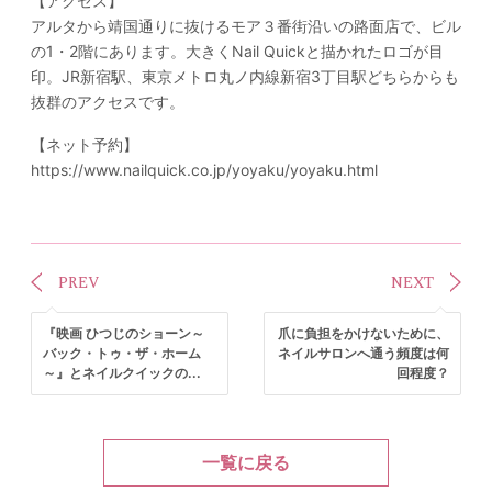
【アクセス】
アルタから靖国通りに抜けるモア３番街沿いの路面店で、ビル
の1・2階にあります。大きくNail Quickと描かれたロゴが目
印。JR新宿駅、東京メトロ丸ノ内線新宿3丁目駅どちらからも
抜群のアクセスです。
【ネット予約】
https://www.nailquick.co.jp/yoyaku/yoyaku.html
PREV
NEXT
『映画 ひつじのショーン～
爪に負担をかけないために、
バック・トゥ・ザ・ホーム
ネイルサロンへ通う頻度は何
～』とネイルクイックの...
回程度？
一覧に戻る