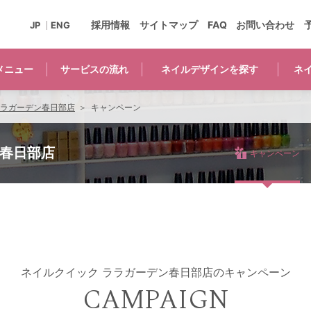
採用情報
サイトマップ
FAQ
お問い合わせ
JP
ENG
メニュー
サービスの
流れ
ネイルデザインを
探す
ネ
ララガーデン春日部店
キャンペーン
ン春日部店
キャンペーン
ネイルクイック ララガーデン春日部店の
キャンペーン
CAMPAIGN