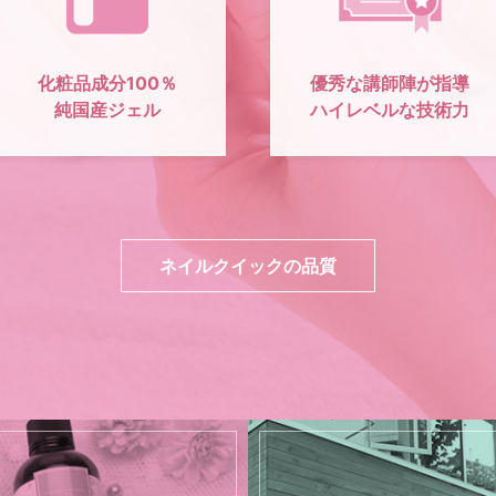
化粧品成分100％
優秀な講師陣が指導
純国産ジェル
ハイレベルな技術力
ネイルクイックの品質