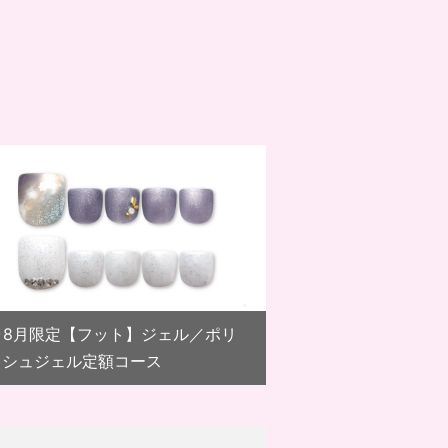
。
7･8月限定【フット】ジェル／ポリ
ッシュジェル定額コース