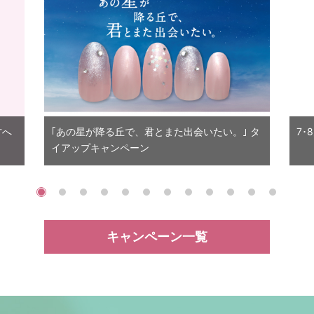
方へ
｢あの星が降る丘で、君とまた出会いたい。｣ タ
7･
イアップキャンペーン
キャンペーン一覧