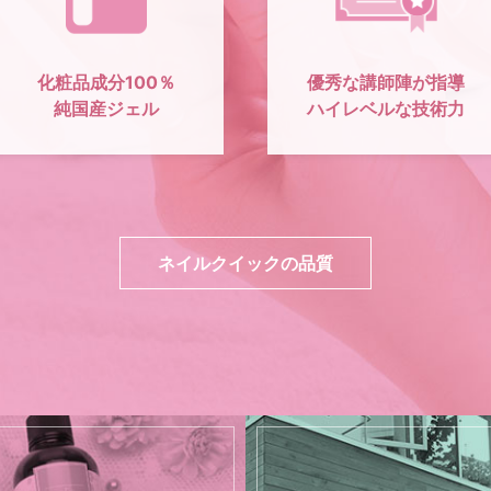
化粧品成分100％
優秀な講師陣が指導
純国産ジェル
ハイレベルな技術力
ネイルクイックの品質