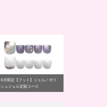
。
7･8月限定【フット】ジェル／ポリ
ッシュジェル定額コース