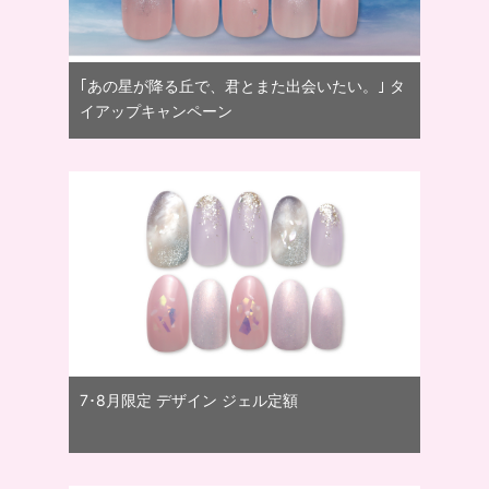
｢あの星が降る丘で、君とまた出会いたい。｣ タ
イアップキャンペーン
7･8月限定 デザイン ジェル定額