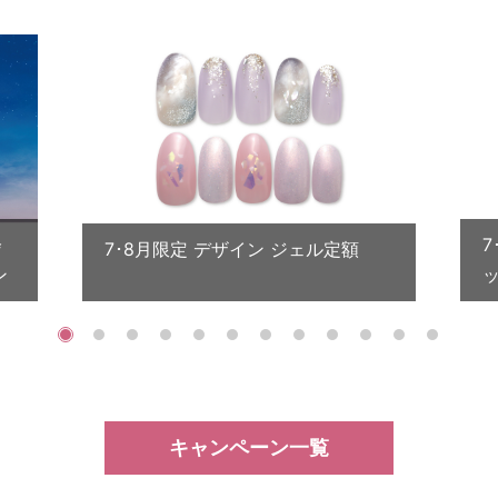
会
7･8月限定 デザイン ジェル定額
ン
キャンペーン一覧