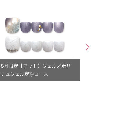
7･8月限定【フット】ジェル／ポリ
子供地球基金チ
ッシュジェル定額コース
（2026.7.1～9.