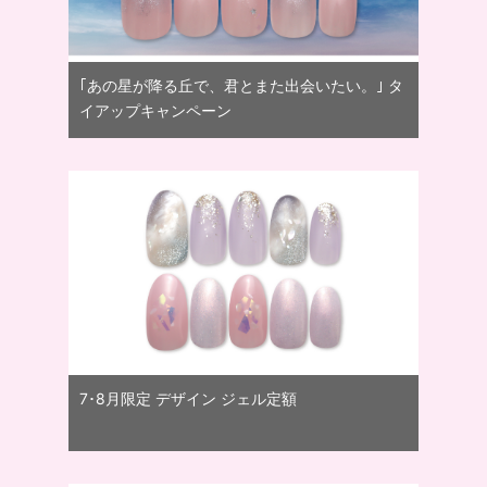
｢あの星が降る丘で、君とまた出会いたい。｣ タ
イアップキャンペーン
7･8月限定 デザイン ジェル定額